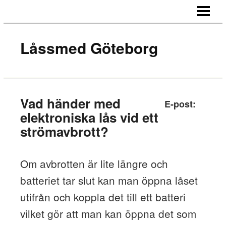
HEM
LARM
Låssmed Göteborg
KAMERAÖVERVAKNING
BRANDLARM
OM OSS
Vad händer med
E-post:
elektroniska lås vid ett
KONTAKT
strömavbrott?
Om avbrotten är lite längre och
batteriet tar slut kan man öppna låset
utifrån och koppla det till ett batteri
vilket gör att man kan öppna det som